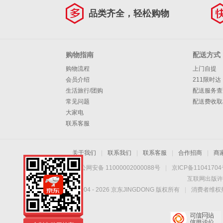
品类齐全，轻松购物
购物指南
配送方式
购物流程
上门自提
会员介绍
211限时达
生活旅行/团购
配送服务查
常见问题
配送费收取
大家电
联系客服
关于我们
|
联系我们
|
联系客服
|
合作招商
|
商
京公网安备 11000002000088号
|
京ICP备1104170
互联网出版许
Copyright © 2004 -
2026
京东JINGDONG 版权所有
|
消费者维权热
金彭电动三轮车