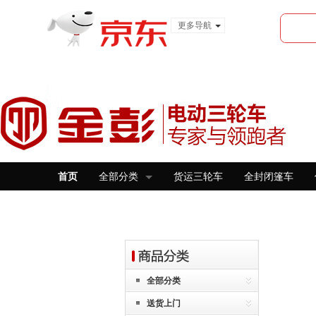
更多导航
服装城
食品
金融
首页
全部分类
货运三轮车
全封闭篷车
全部分类
送货上门