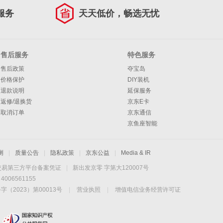
服务
天天低价，畅选无忧
售后服务
特色服务
售后政策
夺宝岛
价格保护
DIY装机
退款说明
延保服务
返修/退换货
京东E卡
取消订单
京东通信
京鱼座智能
测
|
质量公告
|
隐私政策
|
京东公益
|
Media & IR
交易第三方平台备案凭证
|
新出发京零 字第大120007号
06561155
2023）第00013号
|
营业执照
|
增值电信业务经营许可证