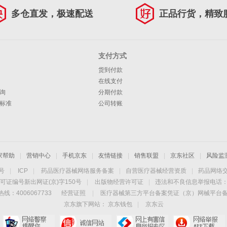
多仓直发，极速配送
正品行货，精致
支付方式
货到付款
在线支付
询
分期付款
标准
公司转账
家帮助
|
营销中心
|
手机京东
|
友情链接
|
销售联盟
|
京东社区
|
风险监
4号
|
ICP
|
药品医疗器械网络服务备案
|
自营医疗器械经营资质
|
药品网络
可证编号新出网证(京)字150号
|
出版物经营许可证
|
违法和不良信息举报电话：40
线：4006067733
经营证照
|
医疗器械第三方平台备案凭证（京）网械平台备字（
京东旗下网站：
京东钱包
|
京东云