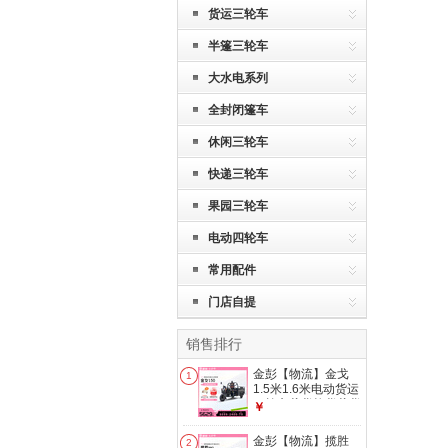
货运三轮车
半篷三轮车
大水电系列
全封闭篷车
休闲三轮车
快递三轮车
果园三轮车
电动四轮车
常用配件
门店自提
销售排行
金彭【物流】金戈
1
1.5米1.6米电动货运
三轮车载货拉货载货
￥
家用农用电车 炫彩
灰-1.6米车厢 1000-
金彭【物流】揽胜
2