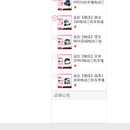
652变档
PRO160半蓬电动三
轮车半封闭载货电车
￥
家用拉货农用 1300-
658变档
金彭【物流】骏达
3
180电动三轮车快递
车封闭车厢驾驶室送
￥
货拉货箱式 1200-
658变档
金彭【物流】雪宝
4
MAX高端电动三轮
车封闭日常代步通勤
￥
接孩子电车 1000-
652变档
金彭【物流】豆奇
5
2PRO电动三轮车篷
车代步休闲车接孩子
￥
老人出行 1000-645
变档
金彭【物流】福美3
6
休闲电动三轮车带蓬
可拆洗客货两用代步
￥
通勤 800-632变档
店铺公告